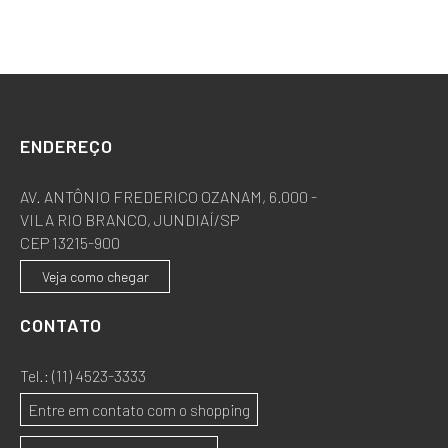
ENDEREÇO
AV. ANTÔNIO FREDERICO OZANAM, 6.000 -
VILA RIO BRANCO, JUNDIAÍ/SP
CEP 13215-900
Veja como chegar
CONTATO
Tel.:
(11) 4523-3333
Entre em contato com o shopping