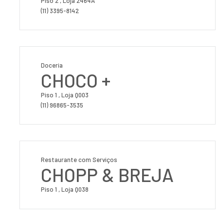
Piso 2 , Loja 2464A
(11) 3395-8142
Doceria
CHOCO +
Piso 1 , Loja Q003
(11) 96865-3535
Restaurante com Serviços
CHOPP & BREJA
Piso 1 , Loja Q038