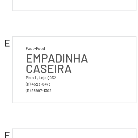
E
Fast-Food
EMPADINHA
CASEIRA
Piso 1 , Loja Q032
(11) 4523-0473
(11) 98997-1302
F