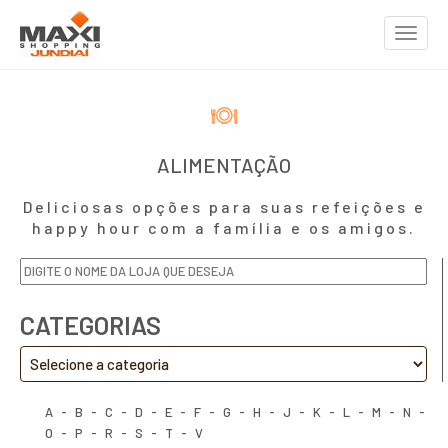
Toggle
navigat
ALIMENTAÇÃO
Deliciosas opções para suas refeições e
happy hour com a família e os amigos.
CATEGORIAS
A
-
B
-
C
-
D
-
E
-
F
-
G
-
H
-
J
-
K
-
L
-
M
-
N
-
O
-
P
-
R
-
S
-
T
-
V