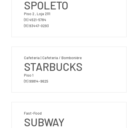
SPOLETO
Piso 2 , Loja 2111
(11) 4521-5784
(11) 93447-0293
Cafeteria | Cafeteria / Bombonière
STARBUCKS
Piso 1
(11) 99814-9625
Fast-Food
SUBWAY