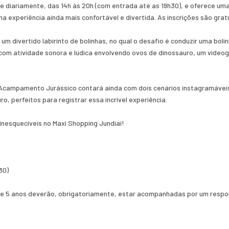
ce diariamente, das 14h às 20h (com entrada até as 19h30), e oferece um
 experiência ainda mais confortável e divertida. As inscrições são grat
m divertido labirinto de bolinhas, no qual o desafio é conduzir uma bol
co, com atividade sonora e lúdica envolvendo ovos de dinossauro, um vid
Acampamento Jurássico contará ainda com dois cenários instagramávei
 perfeitos para registrar essa incrível experiência.
inesquecíveis no Maxi Shopping Jundiaí!
30)
 de 5 anos deverão, obrigatoriamente, estar acompanhadas por um respon